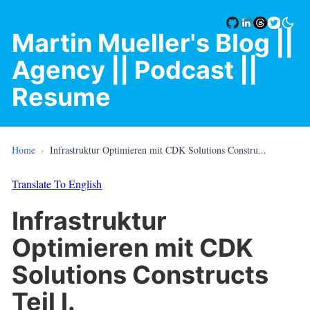
Martin Mueller's Blog
||
Agency |
| Podcast |
|
Resume
Home
›
Infrastruktur Optimieren mit CDK Solutions Constru...
Translate To English
Infrastruktur
Optimieren mit CDK
Solutions Constructs
Teil I.