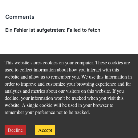
Comments
This website stores cookies on your computer. These cookies are
used to collect information about how you interact with this
website and allow us to remember you. We use this information in
order to improve and customize your browsing experience and for
Previous
Bash Script Contribution for the Alfresco Docker
analytics and metrics about our visitors on this website. If you
Installer
decline, your information won’t be tracked when you visit this
website. A single cookie will be used in your browser to
Next
Alfresco's Amps and Jars Testing with Docker
remember your preference not to be tracked.
©
2026
Martin Mueller (
Impressum
) Built with
Gatsby
and
Netlify
Decline
Accept