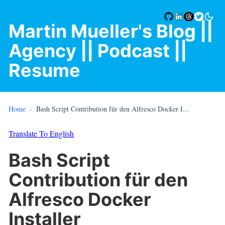
Martin Mueller's Blog
||
Agency |
| Podcast |
|
Resume
Home
›
Bash Script Contribution für den Alfresco Docker I...
Translate To English
Bash Script
Contribution für den
Alfresco Docker
Installer