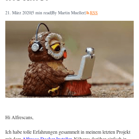
21. März 2020
|
5
min read
|
By Martin Mueller
|
RSS
Hi Alfrescans,
Ich habe tolle Erfahrungen gesammelt in meinem letzten Projekt
mit dem
Alfresco Docker Installer
. Näheres darüber einfach in