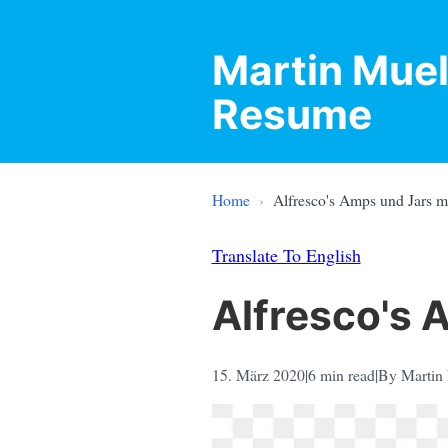
Martin Muel
Resume
Home
›
Alfresco's Amps und Jars m
Translate To English
Alfresco's 
15. März 2020
|
6
min read
|
By Martin 