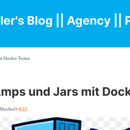
ler's Blog
|| Agency |
| 
it Docker Testen
Amps und Jars mit Doc
Mueller
|
RSS