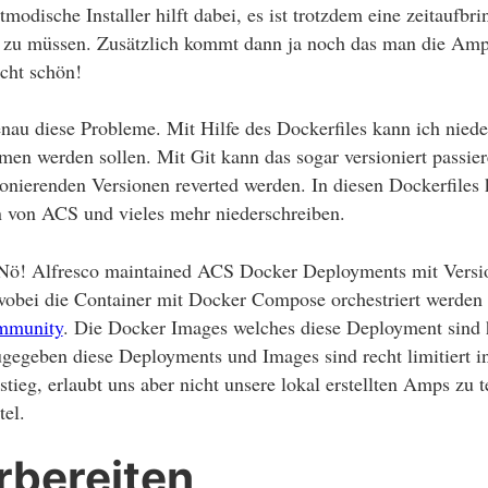
tmodische Installer hilft dabei, es ist trotzdem eine zeitaufb
en zu müssen. Zusätzlich kommt dann ja noch das man die Amp
icht schön!
nau diese Probleme. Mit Hilfe des Dockerfiles kann ich nied
men werden sollen. Mit Git kann das sogar versioniert passi
ionierenden Versionen reverted werden. In diesen Dockerfiles 
n von ACS und vieles mehr niederschreiben.
Nö! Alfresco maintained ACS Docker Deployments mit Versio
bei die Container mit Docker Compose orchestriert werden lä
mmunity
. Die Docker Images welches diese Deployment sind 
ugegeben diese Deployments und Images sind recht limitiert i
stieg, erlaubt uns aber nicht unsere lokal erstellten Amps zu 
tel.
rbereiten