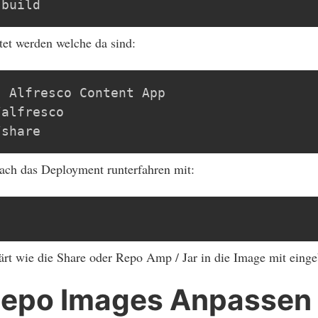
-build
tet werden welche da sind:
 Alfresco Content App

alfresco 

/share
nfach das Deployment runterfahren mit:
ärt wie die Share oder Repo Amp / Jar in die Image mit ein
Repo Images Anpassen