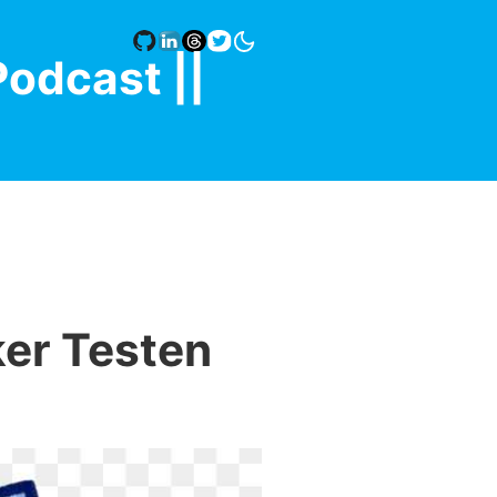
Podcast |
|
ker Testen