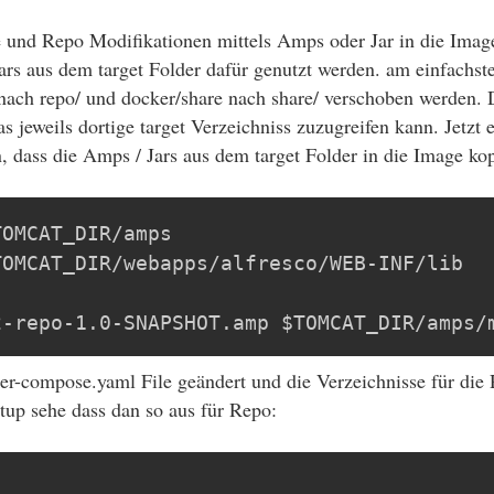
re und Repo Modifikationen mittels Amps oder Jar in die Image
Jars aus dem target Folder dafür genutzt werden. am einfachst
 nach repo/ und docker/share nach share/ verschoben werden.
s jeweils dortige target Verzeichniss zuzugreifen kann. Jetzt 
, dass die Amps / Jars aus dem target Folder in die Image kop
OMCAT_DIR/amps

OMCAT_DIR/webapps/alfresco/WEB-INF/lib

2-repo-1.0-SNAPSHOT.amp $TOMCAT_DIR/amps/
r-compose.yaml File geändert und die Verzeichnisse für die
tup sehe dass dan so aus für Repo: