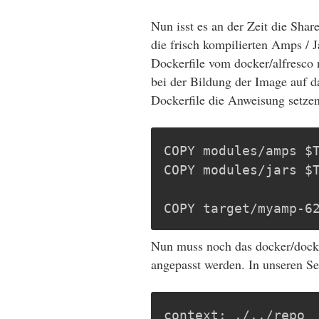
Nun isst es an der Zeit die Sha
die frisch kompilierten Amps / 
Dockerfile vom docker/alfresco
bei der Bildung der Image auf da
Dockerfile die Anweisung setzen
COPY modules/amps $T
COPY modules/jars $T
COPY target/myamp-6
Nun muss noch das docker/docke
angepasst werden. In unseren Se
context: ./../repo